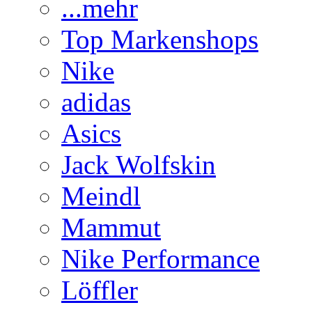
...mehr
Top Markenshops
Nike
adidas
Asics
Jack Wolfskin
Meindl
Mammut
Nike Performance
Löffler