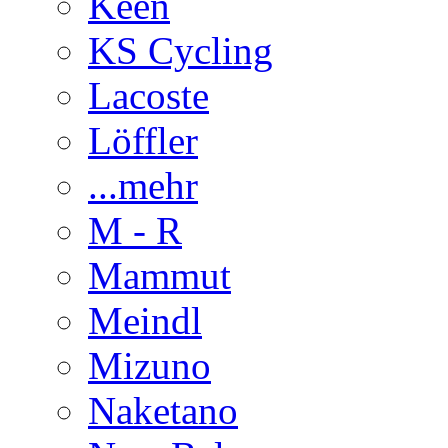
Keen
KS Cycling
Lacoste
Löffler
...mehr
M - R
Mammut
Meindl
Mizuno
Naketano