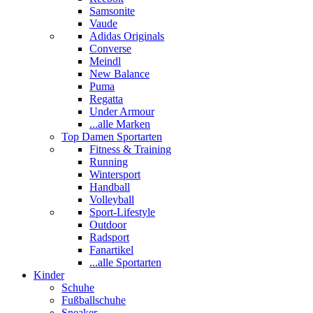
Samsonite
Vaude
Adidas Originals
Converse
Meindl
New Balance
Puma
Regatta
Under Armour
...alle Marken
Top Damen Sportarten
Fitness & Training
Running
Wintersport
Handball
Volleyball
Sport-Lifestyle
Outdoor
Radsport
Fanartikel
...alle Sportarten
Kinder
Schuhe
Fußballschuhe
Sneaker