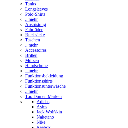
Tanks
Longsleeves
Polo-Shirts
...mehr
Ausrüstung
Fahrräder
Rucksäcke
Taschen
...mehr
Accessoires
Brillen
Mützen
Handschuhe
...mehr
Funktionsbekleidung
Funktionsshirts
Funktionsunterwäsche
...mehr
Top Damen Marken
Adidas
Asics
Jack Wolfskin
Naketano
Nike
Reebok