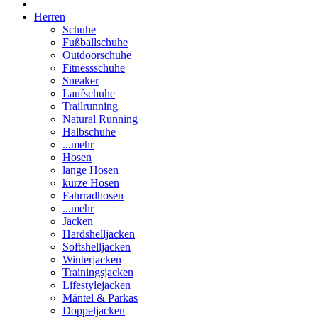
Herren
Schuhe
Fußballschuhe
Outdoorschuhe
Fitnessschuhe
Sneaker
Laufschuhe
Trailrunning
Natural Running
Halbschuhe
...mehr
Hosen
lange Hosen
kurze Hosen
Fahrradhosen
...mehr
Jacken
Hardshelljacken
Softshelljacken
Winterjacken
Trainingsjacken
Lifestylejacken
Mäntel & Parkas
Doppeljacken