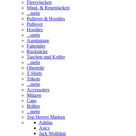
Fleecejacken
Wind- & Regenjacken
...mehr
Pullover & Hoodies
Pullover
Hoodies
...mehr
Ausrüstung
Fahrräder
Rucksäcke
Taschen und Koffer
...mehr
Oberteile
T-Shirts
Trikots
...mehr
Accessoires
Mützen
Caps
Brillen
...mehr
Top Herren Marken
Adidas
Asics
Jack Wolfskin