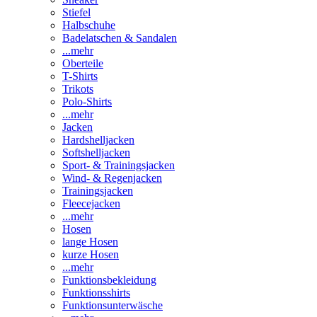
Stiefel
Halbschuhe
Badelatschen & Sandalen
...mehr
Oberteile
T-Shirts
Trikots
Polo-Shirts
...mehr
Jacken
Hardshelljacken
Softshelljacken
Sport- & Trainingsjacken
Wind- & Regenjacken
Trainingsjacken
Fleecejacken
...mehr
Hosen
lange Hosen
kurze Hosen
...mehr
Funktionsbekleidung
Funktionsshirts
Funktionsunterwäsche