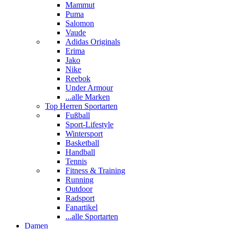
Mammut
Puma
Salomon
Vaude
Adidas Originals
Erima
Jako
Nike
Reebok
Under Armour
...alle Marken
Top Herren Sportarten
Fußball
Sport-Lifestyle
Wintersport
Basketball
Handball
Tennis
Fitness & Training
Running
Outdoor
Radsport
Fanartikel
...alle Sportarten
Damen