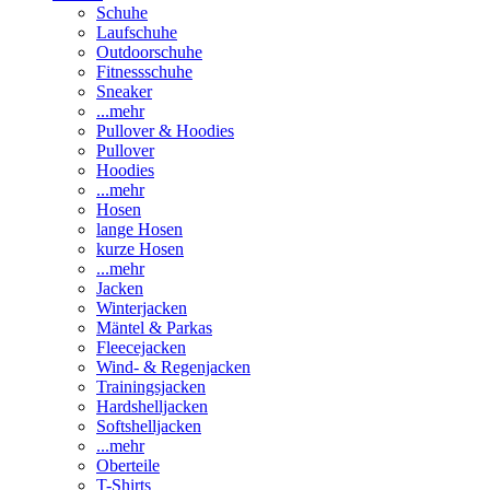
Schuhe
Laufschuhe
Outdoorschuhe
Fitnessschuhe
Sneaker
...mehr
Pullover & Hoodies
Pullover
Hoodies
...mehr
Hosen
lange Hosen
kurze Hosen
...mehr
Jacken
Winterjacken
Mäntel & Parkas
Fleecejacken
Wind- & Regenjacken
Trainingsjacken
Hardshelljacken
Softshelljacken
...mehr
Oberteile
T-Shirts