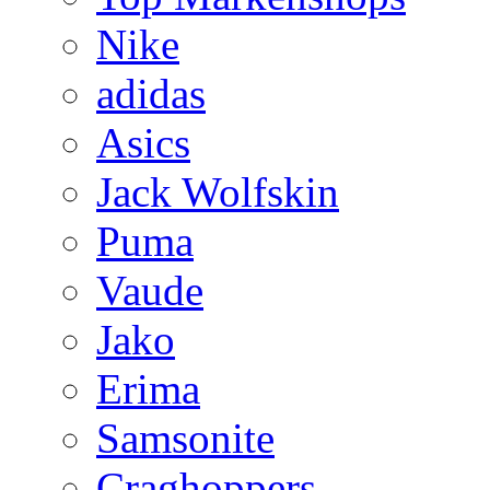
Nike
adidas
Asics
Jack Wolfskin
Puma
Vaude
Jako
Erima
Samsonite
Craghoppers