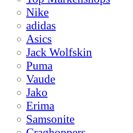
Nike
adidas
Asics
Jack Wolfskin
Puma
Vaude
Jako
Erima
Samsonite
Craghoppers