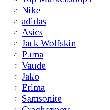
Nike
adidas
Asics
Jack Wolfskin
Puma
Vaude
Jako
Erima
Samsonite
Craghoppers