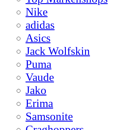
Nike
adidas
Asics
Jack Wolfskin
Puma
Vaude
Jako
Erima
Samsonite
Craghoppers