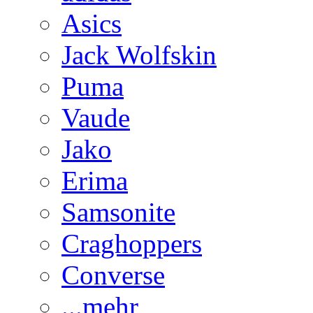
Asics
Jack Wolfskin
Puma
Vaude
Jako
Erima
Samsonite
Craghoppers
Converse
...mehr