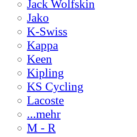
Jack Wolfskin
Jako
K-Swiss
Kappa
Keen
Kipling
KS Cycling
Lacoste
...mehr
M - R