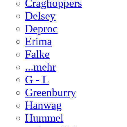
Craghoppers
Delsey
Deproc
Erima
Falke
...mehr
G - L
Greenburry
Hanwag
Hummel