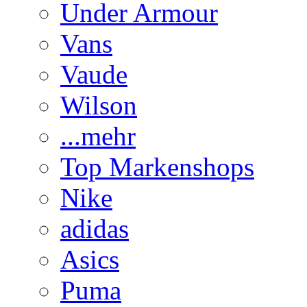
Under Armour
Vans
Vaude
Wilson
...mehr
Top Markenshops
Nike
adidas
Asics
Puma