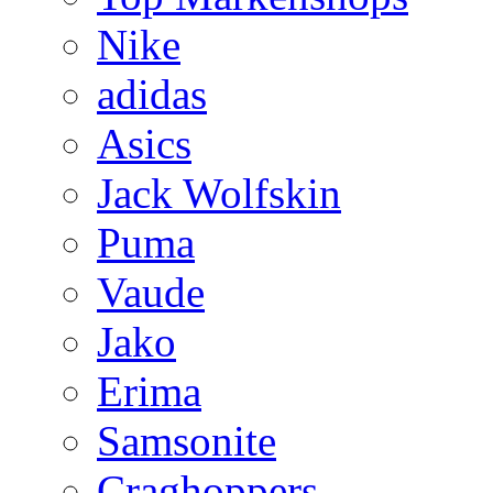
Nike
adidas
Asics
Jack Wolfskin
Puma
Vaude
Jako
Erima
Samsonite
Craghoppers