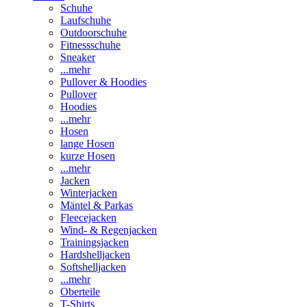
Schuhe
Laufschuhe
Outdoorschuhe
Fitnessschuhe
Sneaker
...mehr
Pullover & Hoodies
Pullover
Hoodies
...mehr
Hosen
lange Hosen
kurze Hosen
...mehr
Jacken
Winterjacken
Mäntel & Parkas
Fleecejacken
Wind- & Regenjacken
Trainingsjacken
Hardshelljacken
Softshelljacken
...mehr
Oberteile
T-Shirts