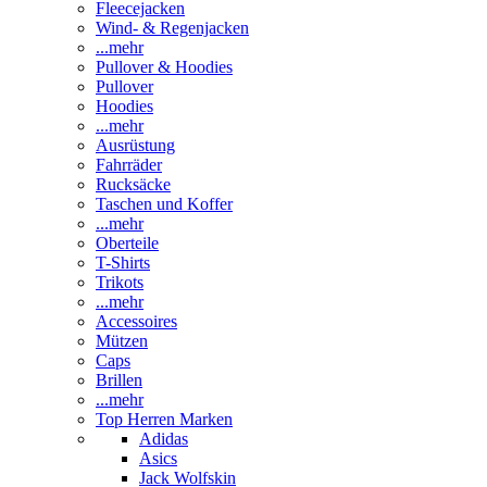
Fleecejacken
Wind- & Regenjacken
...mehr
Pullover & Hoodies
Pullover
Hoodies
...mehr
Ausrüstung
Fahrräder
Rucksäcke
Taschen und Koffer
...mehr
Oberteile
T-Shirts
Trikots
...mehr
Accessoires
Mützen
Caps
Brillen
...mehr
Top Herren Marken
Adidas
Asics
Jack Wolfskin