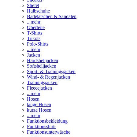
Stiefel
Halbschuhe
Badelatschen & Sandalen
...mehr
Oberteile
T-Shirts
Trikots
Polo-Shirts
...mehr
Jacken
Hardshelljacken
Softshelljacken
Sport- & Trainingsjacken
Wind- & Regenjacken
Trainingsjacken
Fleecejacken
...mehr
Hosen
lange Hosen
kurze Hosen
...mehr
Funktionsbekleidung
Funktionsshirts
Funktionsunterwäsche