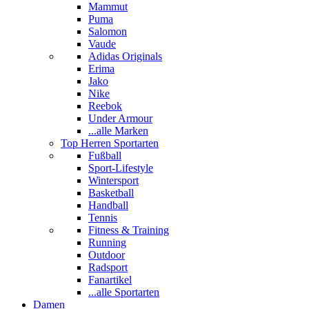
Mammut
Puma
Salomon
Vaude
Adidas Originals
Erima
Jako
Nike
Reebok
Under Armour
...alle Marken
Top Herren Sportarten
Fußball
Sport-Lifestyle
Wintersport
Basketball
Handball
Tennis
Fitness & Training
Running
Outdoor
Radsport
Fanartikel
...alle Sportarten
Damen