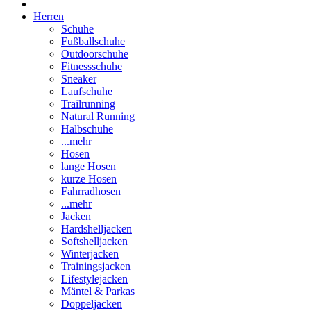
Herren
Schuhe
Fußballschuhe
Outdoorschuhe
Fitnessschuhe
Sneaker
Laufschuhe
Trailrunning
Natural Running
Halbschuhe
...mehr
Hosen
lange Hosen
kurze Hosen
Fahrradhosen
...mehr
Jacken
Hardshelljacken
Softshelljacken
Winterjacken
Trainingsjacken
Lifestylejacken
Mäntel & Parkas
Doppeljacken