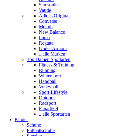
Samsonite
Vaude
Adidas Originals
Converse
Meindl
New Balance
Puma
Regatta
Under Armour
...alle Marken
Top Damen Sportarten
Fitness & Training
Running
Wintersport
Handball
Volleyball
Sport-Lifestyle
Outdoor
Radsport
Fanartikel
...alle Sportarten
Kinder
Schuhe
Fußballschuhe
Sneaker