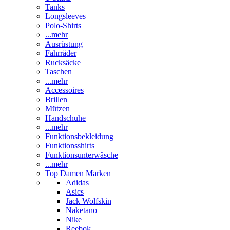
Tanks
Longsleeves
Polo-Shirts
...mehr
Ausrüstung
Fahrräder
Rucksäcke
Taschen
...mehr
Accessoires
Brillen
Mützen
Handschuhe
...mehr
Funktionsbekleidung
Funktionsshirts
Funktionsunterwäsche
...mehr
Top Damen Marken
Adidas
Asics
Jack Wolfskin
Naketano
Nike
Reebok