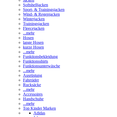
Jacken
Softshelljacken
Sport- & Trainingsjacken
Wind- & Regenjacken
Winterjacken
Trainingsjacken
Fleecejacken
...mehr
Hosen
lange Hosen
kurze Hosen
...mehr
Funktionsbekleidung
Funktionsshirts
Funktionsunterwäsche
...mehr
Ausrüstung
Fahrräder
Rucksäcke
...mehr
Accessoires
Handschuhe
...mehr
Top Kinder Marken
Adidas