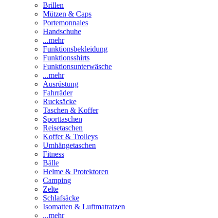
Brillen
Mützen & Caps
Portemonnaies
Handschuhe
...mehr
Funktionsbekleidung
Funktionsshirts
Funktionsunterwäsche
...mehr
Ausrüstung
Fahrräder
Rucksäcke
Taschen & Koffer
Sporttaschen
Reisetaschen
Koffer & Trolleys
Umhängetaschen
Fitness
Bälle
Helme & Protektoren
Camping
Zelte
Schlafsäcke
Isomatten & Luftmatratzen
...mehr