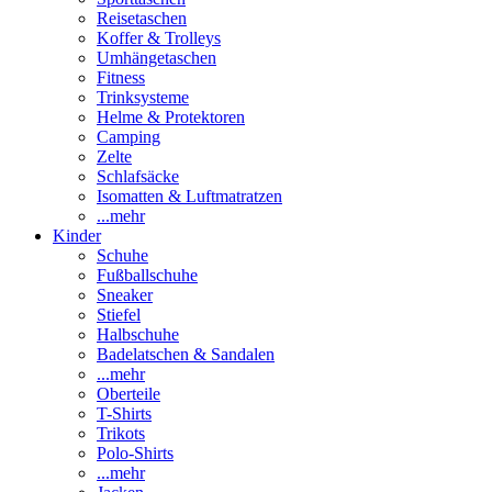
Reisetaschen
Koffer & Trolleys
Umhängetaschen
Fitness
Trinksysteme
Helme & Protektoren
Camping
Zelte
Schlafsäcke
Isomatten & Luftmatratzen
...mehr
Kinder
Schuhe
Fußballschuhe
Sneaker
Stiefel
Halbschuhe
Badelatschen & Sandalen
...mehr
Oberteile
T-Shirts
Trikots
Polo-Shirts
...mehr