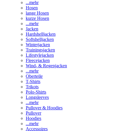
...mehr
Hosen
lange Hosen
kurze Hosen
...mehr
Jacken
Hardshelljacken
Softshelljacken
Winterjacken
Trainingsjacken
Lifestylejacken
Fleecejacken
Wind- & Regenjacken
...mehr
Oberteile
T-Shirts
Trikots
Polo-Shirts
Longsleeves
...mehr
Pullover & Hoodies
Pullover
Hoodies
...mehr
Accessoires