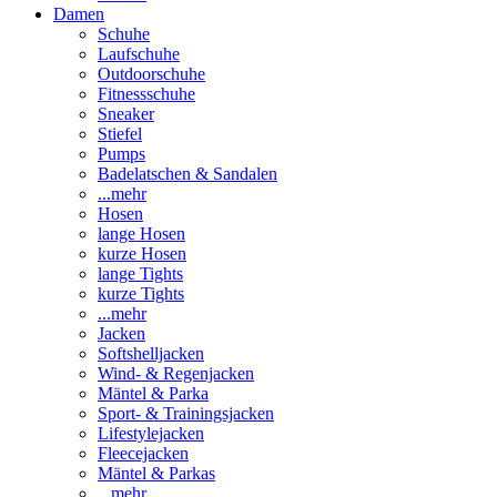
Damen
Schuhe
Laufschuhe
Outdoorschuhe
Fitnessschuhe
Sneaker
Stiefel
Pumps
Badelatschen & Sandalen
...mehr
Hosen
lange Hosen
kurze Hosen
lange Tights
kurze Tights
...mehr
Jacken
Softshelljacken
Wind- & Regenjacken
Mäntel & Parka
Sport- & Trainingsjacken
Lifestylejacken
Fleecejacken
Mäntel & Parkas
...mehr