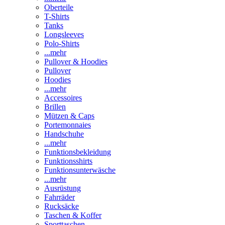
Oberteile
T-Shirts
Tanks
Longsleeves
Polo-Shirts
...mehr
Pullover & Hoodies
Pullover
Hoodies
...mehr
Accessoires
Brillen
Mützen & Caps
Portemonnaies
Handschuhe
...mehr
Funktionsbekleidung
Funktionsshirts
Funktionsunterwäsche
...mehr
Ausrüstung
Fahrräder
Rucksäcke
Taschen & Koffer
Sporttaschen