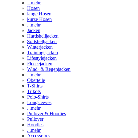
...mehr
Hosen
lange Hosen
kurze Hosen
...mehr
Jacken
Hardshelljacken
Softshelljacken
Winterjacken
Trainingsjacken
Lifestylejacken
Fleecejacken
Wind- & Regenjacken
...mehr
Oberteile
T-Shirts
Trikots
Polo-Shirts
Longsleeves
...mehr
Pullover & Hoodies
Pullover
Hoodies
...mehr
Accessoires