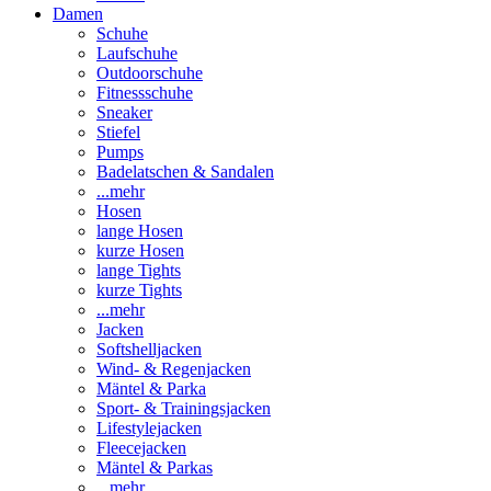
Damen
Schuhe
Laufschuhe
Outdoorschuhe
Fitnessschuhe
Sneaker
Stiefel
Pumps
Badelatschen & Sandalen
...mehr
Hosen
lange Hosen
kurze Hosen
lange Tights
kurze Tights
...mehr
Jacken
Softshelljacken
Wind- & Regenjacken
Mäntel & Parka
Sport- & Trainingsjacken
Lifestylejacken
Fleecejacken
Mäntel & Parkas
...mehr