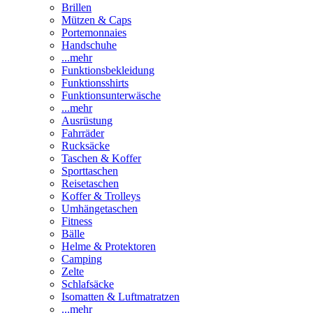
Brillen
Mützen & Caps
Portemonnaies
Handschuhe
...mehr
Funktionsbekleidung
Funktionsshirts
Funktionsunterwäsche
...mehr
Ausrüstung
Fahrräder
Rucksäcke
Taschen & Koffer
Sporttaschen
Reisetaschen
Koffer & Trolleys
Umhängetaschen
Fitness
Bälle
Helme & Protektoren
Camping
Zelte
Schlafsäcke
Isomatten & Luftmatratzen
...mehr