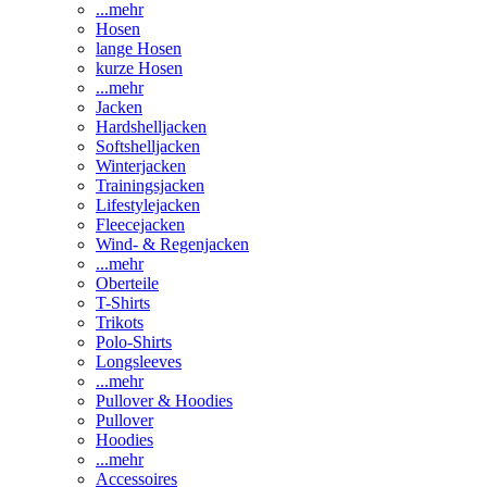
...mehr
Hosen
lange Hosen
kurze Hosen
...mehr
Jacken
Hardshelljacken
Softshelljacken
Winterjacken
Trainingsjacken
Lifestylejacken
Fleecejacken
Wind- & Regenjacken
...mehr
Oberteile
T-Shirts
Trikots
Polo-Shirts
Longsleeves
...mehr
Pullover & Hoodies
Pullover
Hoodies
...mehr
Accessoires