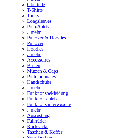
Oberteile
T-Shirts
Tanks
Longsleeves
Polo-Shirts
...mehr
Pullover & Hoodies
Pullover
Hoodies
...mehr
Accessoires
Brillen
Mützen & Caps
Portemonnaies
Handschuhe
...mehr
Funktionsbekleidung
Funktionsshirts
Funktionsunterwäsche
...mehr
Ausrüstung
Fahrräder
Rucksäcke
Taschen & Koffer
Sporttaschen