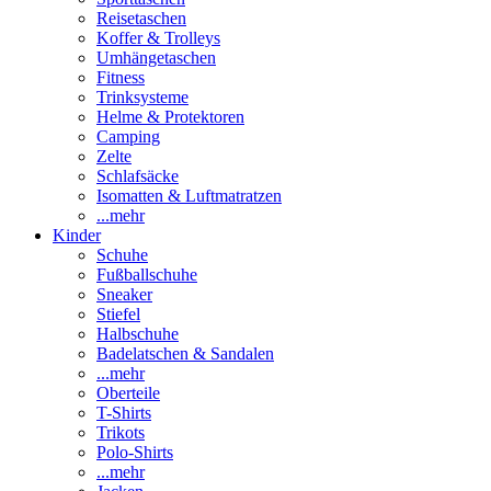
Reisetaschen
Koffer & Trolleys
Umhängetaschen
Fitness
Trinksysteme
Helme & Protektoren
Camping
Zelte
Schlafsäcke
Isomatten & Luftmatratzen
...mehr
Kinder
Schuhe
Fußballschuhe
Sneaker
Stiefel
Halbschuhe
Badelatschen & Sandalen
...mehr
Oberteile
T-Shirts
Trikots
Polo-Shirts
...mehr