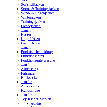
Jacken
Softshelljacken
Sport- & Trainingsjacken
Wind- & Regenjacken
Winterjacken
Trainingsjacken
Fleecejacken
...mehr
Hosen
lange Hosen
kurze Hosen
...mehr
Funktionsbekleidung
Funktionsshirts
Funktionsunterwäsche
...mehr
Ausrüstung
Fahrräder
Rucksäcke
...mehr
Accessoires
Handschuhe
...mehr
Top Kinder Marken
Adidas