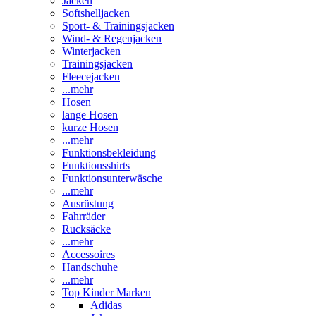
Jacken
Softshelljacken
Sport- & Trainingsjacken
Wind- & Regenjacken
Winterjacken
Trainingsjacken
Fleecejacken
...mehr
Hosen
lange Hosen
kurze Hosen
...mehr
Funktionsbekleidung
Funktionsshirts
Funktionsunterwäsche
...mehr
Ausrüstung
Fahrräder
Rucksäcke
...mehr
Accessoires
Handschuhe
...mehr
Top Kinder Marken
Adidas