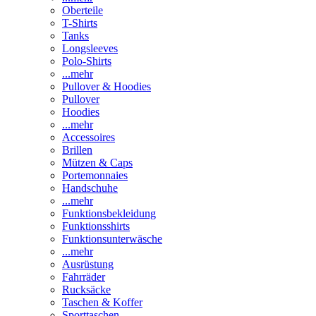
Oberteile
T-Shirts
Tanks
Longsleeves
Polo-Shirts
...mehr
Pullover & Hoodies
Pullover
Hoodies
...mehr
Accessoires
Brillen
Mützen & Caps
Portemonnaies
Handschuhe
...mehr
Funktionsbekleidung
Funktionsshirts
Funktionsunterwäsche
...mehr
Ausrüstung
Fahrräder
Rucksäcke
Taschen & Koffer
Sporttaschen