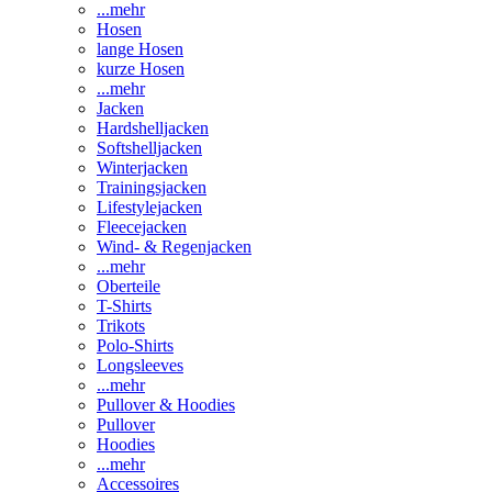
...mehr
Hosen
lange Hosen
kurze Hosen
...mehr
Jacken
Hardshelljacken
Softshelljacken
Winterjacken
Trainingsjacken
Lifestylejacken
Fleecejacken
Wind- & Regenjacken
...mehr
Oberteile
T-Shirts
Trikots
Polo-Shirts
Longsleeves
...mehr
Pullover & Hoodies
Pullover
Hoodies
...mehr
Accessoires