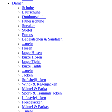
Damen
Schuhe
Laufschuhe
Outdoorschuhe
Fitnessschuhe
Sneaker
Stiefel
Pumps
Badelatschen & Sandalen
...mehr
Hosen
lange Hosen
kurze Hosen
lange Tights
kurze Tights
...mehr
Jacken
Softshelljacken
Wind- & Regenjacken
Mäntel & Parka
Sport- & Trainingsjacken
Lifestylejacken
Fleecejacken
Mäntel & Parkas
...mehr