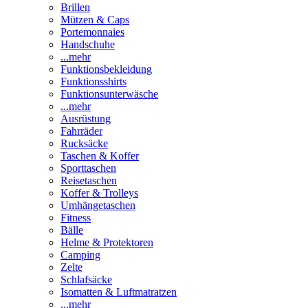
Brillen
Mützen & Caps
Portemonnaies
Handschuhe
...mehr
Funktionsbekleidung
Funktionsshirts
Funktionsunterwäsche
...mehr
Ausrüstung
Fahrräder
Rucksäcke
Taschen & Koffer
Sporttaschen
Reisetaschen
Koffer & Trolleys
Umhängetaschen
Fitness
Bälle
Helme & Protektoren
Camping
Zelte
Schlafsäcke
Isomatten & Luftmatratzen
...mehr