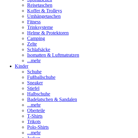
Reisetaschen
Koffer & Trolleys
Umhängetaschen
Fitness
Trinksysteme
Helme & Protektoren
Camping
Zelte
Schlafsäcke
Isomatten & Luftmatratzen
...mehr
Kinder
Schuhe
Fußballschuhe
Sneaker
Stiefel
Halbschuhe
Badelatschen & Sandalen
...mehr
Oberteile
T-Shirts
Trikots
Polo-Shirts
...mehr