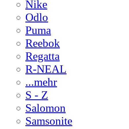
Nike
Odlo
Puma
Reebok
Regatta
R-NEAL
...mehr
S - Z
Salomon
Samsonite