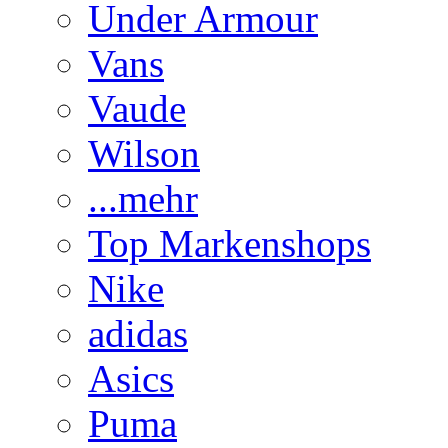
Under Armour
Vans
Vaude
Wilson
...mehr
Top Markenshops
Nike
adidas
Asics
Puma