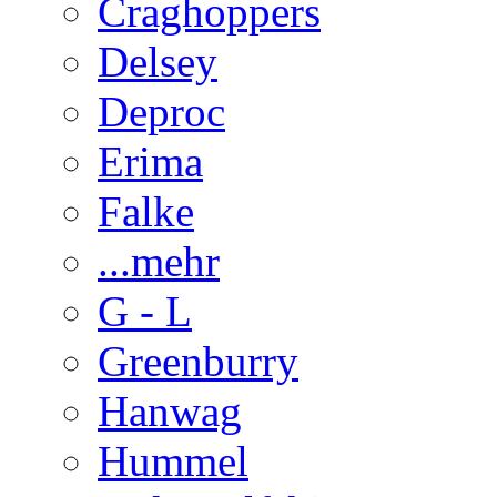
Craghoppers
Delsey
Deproc
Erima
Falke
...mehr
G - L
Greenburry
Hanwag
Hummel