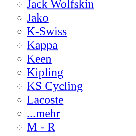
Jack Wolfskin
Jako
K-Swiss
Kappa
Keen
Kipling
KS Cycling
Lacoste
...mehr
M - R