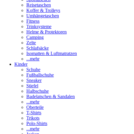
Reisetaschen
Koffer & Trolleys
Umhängetaschen
Fitness
Trinksysteme
Helme & Protektoren
Camping
Zelte
Schlafsäcke
Isomatten & Luftmatratzen
...mehr
Kinder
Schuhe
Fußballschuhe
Sneaker
Stiefel
Halbschuhe
Badelatschen & Sandalen
...mehr
Oberteile
T-Shirts
Trikots
Polo-Shirts
...mehr