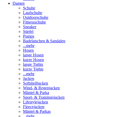
Damen
Schuhe
Laufschuhe
Outdoorschuhe
Fitnessschuhe
Sneaker
Stiefel
Pumps
Badelatschen & Sandalen
...mehr
Hosen
lange Hosen
kurze Hosen
lange Tights
kurze Tights
...mehr
Jacken
Softshelljacken
Wind- & Regenjacken
Mäntel & Parka
Sport- & Trainingsjacken
Lifestylejacken
Fleecejacken
Mäntel & Parkas
...mehr