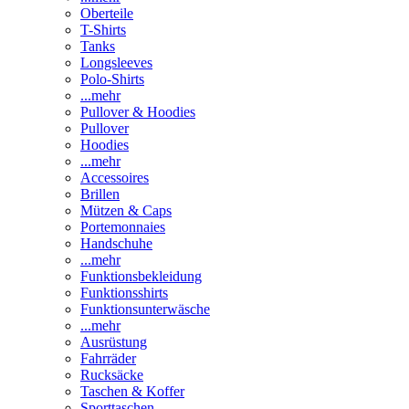
Oberteile
T-Shirts
Tanks
Longsleeves
Polo-Shirts
...mehr
Pullover & Hoodies
Pullover
Hoodies
...mehr
Accessoires
Brillen
Mützen & Caps
Portemonnaies
Handschuhe
...mehr
Funktionsbekleidung
Funktionsshirts
Funktionsunterwäsche
...mehr
Ausrüstung
Fahrräder
Rucksäcke
Taschen & Koffer
Sporttaschen