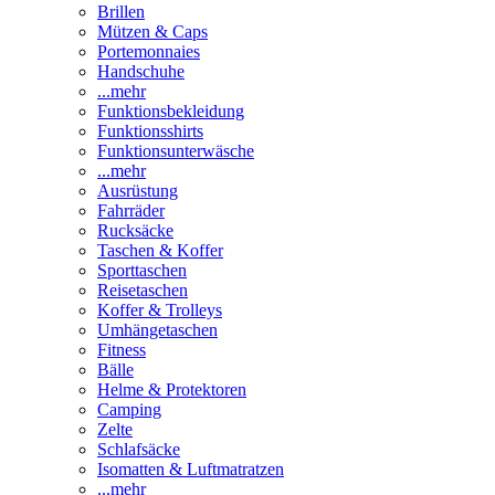
Brillen
Mützen & Caps
Portemonnaies
Handschuhe
...mehr
Funktionsbekleidung
Funktionsshirts
Funktionsunterwäsche
...mehr
Ausrüstung
Fahrräder
Rucksäcke
Taschen & Koffer
Sporttaschen
Reisetaschen
Koffer & Trolleys
Umhängetaschen
Fitness
Bälle
Helme & Protektoren
Camping
Zelte
Schlafsäcke
Isomatten & Luftmatratzen
...mehr