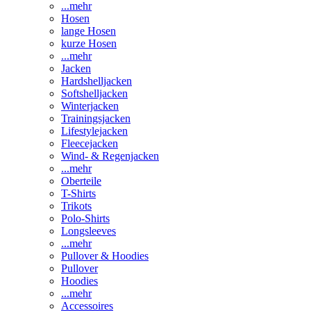
...mehr
Hosen
lange Hosen
kurze Hosen
...mehr
Jacken
Hardshelljacken
Softshelljacken
Winterjacken
Trainingsjacken
Lifestylejacken
Fleecejacken
Wind- & Regenjacken
...mehr
Oberteile
T-Shirts
Trikots
Polo-Shirts
Longsleeves
...mehr
Pullover & Hoodies
Pullover
Hoodies
...mehr
Accessoires