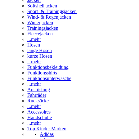
Jacken
Softshelljacken
Sport- & Trainingsjacken
Wind- & Regenjacken
Winterjacken
Trainingsjacken
Fleecejacken
...mehr
Hosen
lange Hosen
kurze Hosen
...mehr
Funktionsbekleidung
Funktionsshirts
Funktionsunterwäsche
...mehr
Ausrüstung
Fahrräder
Rucksäcke
...mehr
Accessoires
Handschuhe
...mehr
Top Kinder Marken
Adidas